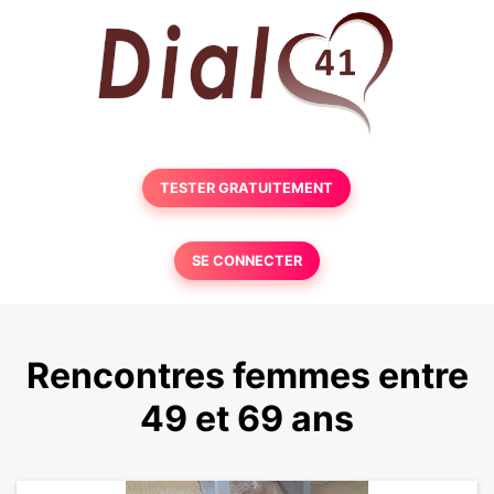
TESTER GRATUITEMENT
SE CONNECTER
Rencontres femmes entre
49 et 69 ans