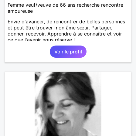
Femme veuf/veuve de 66 ans recherche rencontre
amoureuse
Envie d'avancer, de rencontrer de belles personnes
et peut être trouver mon âme sœur. Partager,
donner, recevoir. Apprendre à se connaître et voir
ce que l'avenir nous réserve !
Voir le profil