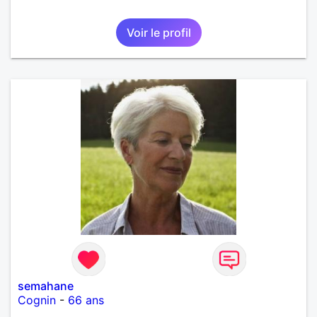
Voir le profil
semahane
Cognin
-
66 ans