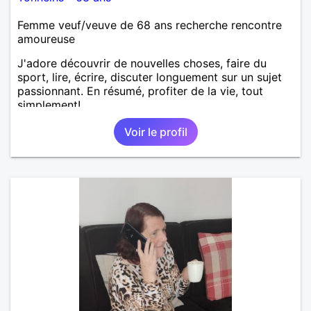
Femme veuf/veuve de 68 ans recherche rencontre
amoureuse
J'adore découvrir de nouvelles choses, faire du
sport, lire, écrire, discuter longuement sur un sujet
passionnant. En résumé, profiter de la vie, tout
simplement!
Voir le profil