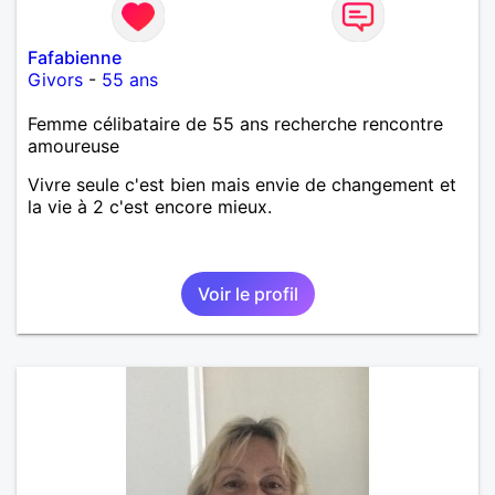
Fafabienne
Givors
-
55 ans
Femme célibataire de 55 ans recherche rencontre
amoureuse
Vivre seule c'est bien mais envie de changement et
la vie à 2 c'est encore mieux.
Voir le profil