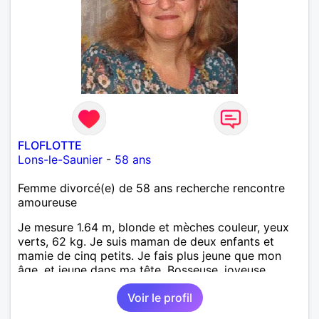
FLOFLOTTE
Lons-le-Saunier
-
58 ans
Femme divorcé(e) de 58 ans recherche rencontre
amoureuse
Je mesure 1.64 m, blonde et mèches couleur, yeux
verts, 62 kg. Je suis maman de deux enfants et
mamie de cinq petits. Je fais plus jeune que mon
âge, et jeune dans ma tête. Bosseuse, joyeuse,
sensible, bienveillante, aimant aller danser ou rester
Voir le profil
tranquille à la maison. Balades, bricolage... j'ai un
chien. Je suis AES de métier et j'exerce à mon