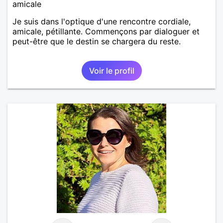
amicale
Je suis dans l'optique d'une rencontre cordiale,
amicale, pétillante. Commençons par dialoguer et
peut-être que le destin se chargera du reste.
Voir le profil