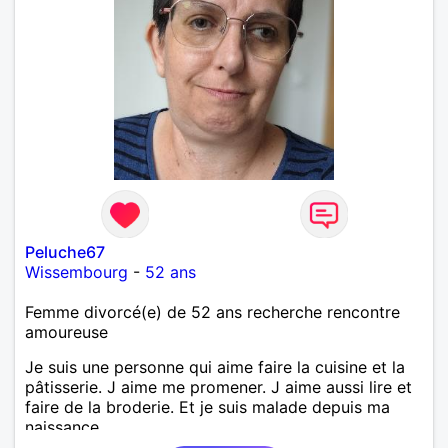
Peluche67
Wissembourg
-
52 ans
Femme divorcé(e) de 52 ans recherche rencontre
amoureuse
Je suis une personne qui aime faire la cuisine et la
pâtisserie. J aime me promener. J aime aussi lire et
faire de la broderie. Et je suis malade depuis ma
naissance.