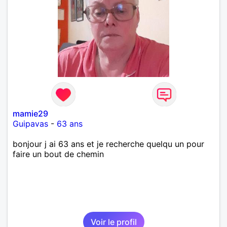
mamie29
Guipavas
-
63 ans
bonjour j ai 63 ans et je recherche quelqu un pour
faire un bout de chemin
Voir le profil