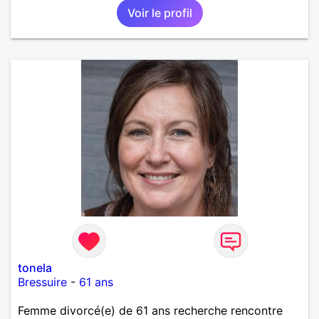
Voir le profil
tonela
Bressuire
-
61 ans
Femme divorcé(e) de 61 ans recherche rencontre