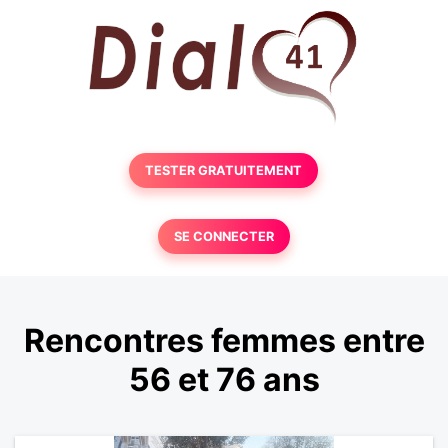
TESTER GRATUITEMENT
SE CONNECTER
Rencontres femmes entre
56 et 76 ans