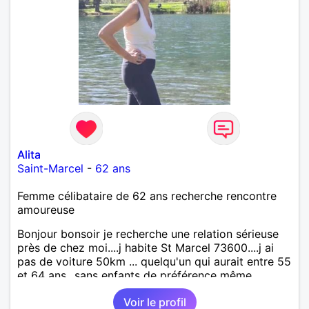
Alita
Saint-Marcel
-
62 ans
Femme célibataire de 62 ans recherche rencontre
amoureuse
Bonjour bonsoir je recherche une relation sérieuse
près de chez moi....j habite St Marcel 73600....j ai
pas de voiture 50km ... quelqu'un qui aurait entre 55
et 64 ans...sans enfants de préférence même
adultes et qui n aurait garder aucun contact avec
Voir le profil
une où plusieurs ex...si vous correspondez à ma