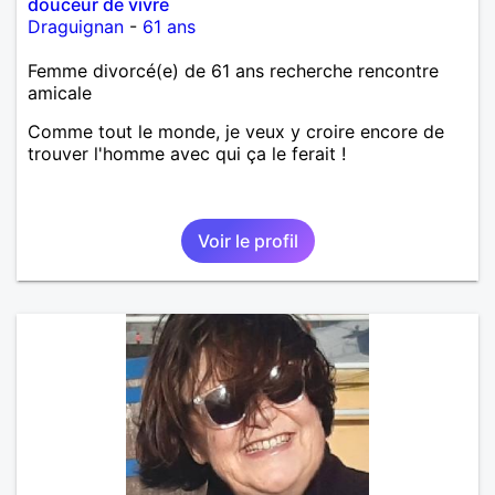
douceur de vivre
Draguignan
-
61 ans
Femme divorcé(e) de 61 ans recherche rencontre
amicale
Comme tout le monde, je veux y croire encore de
trouver l'homme avec qui ça le ferait !
Voir le profil