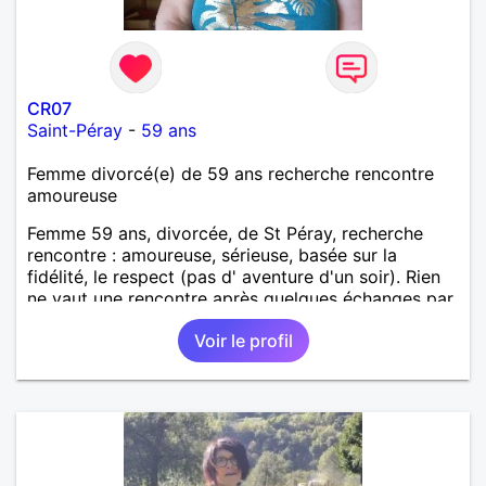
CR07
Saint-Péray
-
59 ans
Femme divorcé(e) de 59 ans recherche rencontre
amoureuse
Femme 59 ans, divorcée, de St Péray, recherche
rencontre : amoureuse, sérieuse, basée sur la
fidélité, le respect (pas d' aventure d'un soir). Rien
ne vaut une rencontre après quelques échanges par
messages pour savoir si il y a un feeling entre les
Voir le profil
deux et le désir de se revoir. Au plaisir de se
découvrir...