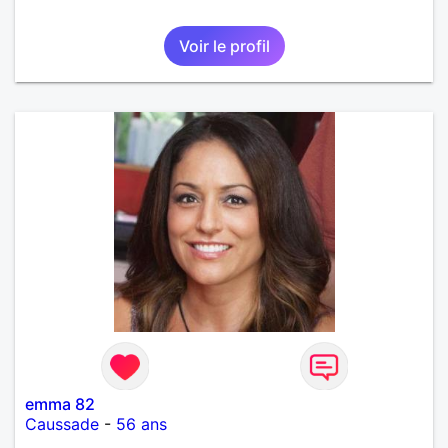
Voir le profil
emma 82
Caussade
-
56 ans