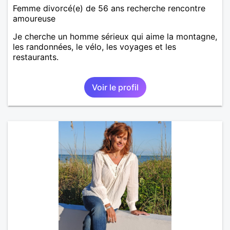
Femme divorcé(e) de 56 ans recherche rencontre
amoureuse
Je cherche un homme sérieux qui aime la montagne,
les randonnées, le vélo, les voyages et les
restaurants.
Voir le profil