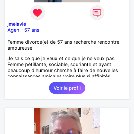
jmelavie
Agen
-
57 ans
Femme divorcé(e) de 57 ans recherche rencontre
amoureuse
Je sais ce que je veux et ce que je ne veux pas.
Femme pétillante, sociable, souriante et ayant
beaucoup d'humour cherche à faire de nouvelles
connaissances amicales voire plus si affinités.
Voir le profil