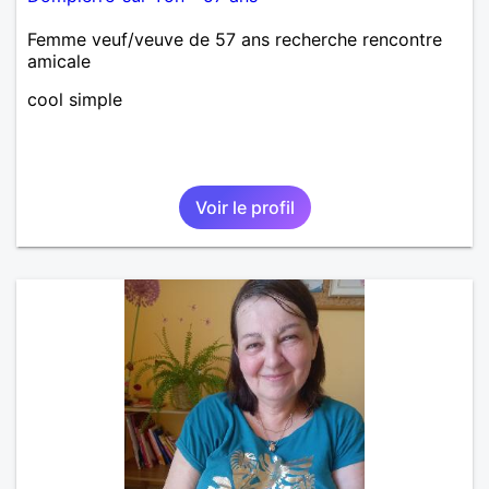
Femme veuf/veuve de 57 ans recherche rencontre
amicale
cool simple
Voir le profil