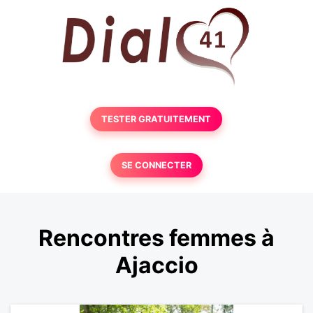
TESTER GRATUITEMENT
SE CONNECTER
Rencontres femmes à
Ajaccio