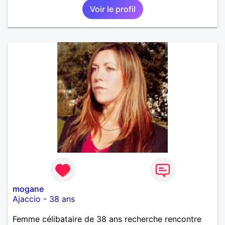
Voir le profil
honnête et authentique.
mogane
Ajaccio
-
38 ans
Femme célibataire de 38 ans recherche rencontre