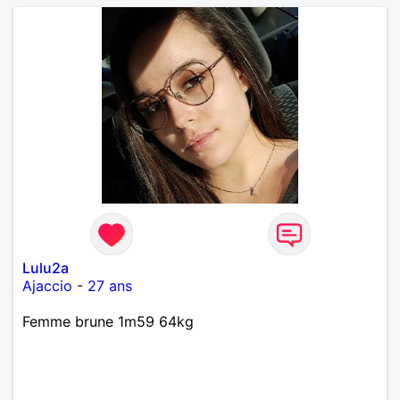
Lulu2a
Ajaccio
-
27 ans
Femme brune 1m59 64kg