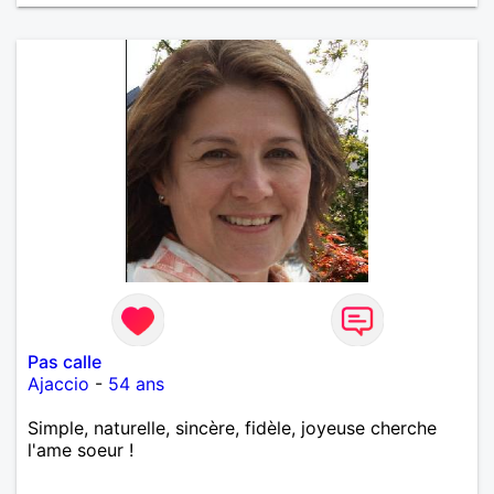
Pas calle
Ajaccio
-
54 ans
Simple, naturelle, sincère, fidèle, joyeuse cherche
l'ame soeur !