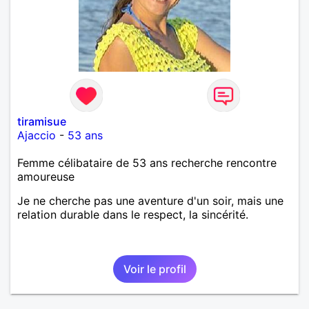
tiramisue
Ajaccio
-
53 ans
Femme célibataire de 53 ans recherche rencontre
amoureuse
Je ne cherche pas une aventure d'un soir, mais une
relation durable dans le respect, la sincérité.
Voir le profil