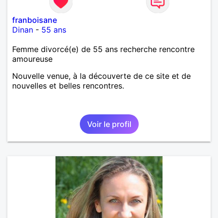
franboisane
Dinan
-
55 ans
Femme divorcé(e) de 55 ans recherche rencontre
amoureuse
Nouvelle venue, à la découverte de ce site et de
nouvelles et belles rencontres.
Voir le profil