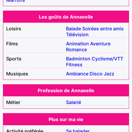
Les goûts de Annaeelle
Loisirs
Balade
Soirées entre amis
Télévision
Films
Animation
Aventure
Romance
Sports
Badminton
Cyclisme/VTT
Fitness
Musiques
Ambiance
Disco
Jazz
Profession de Annaeelle
Métier
Salarié
Plus sur ma vie
Activité préférée
Se balader