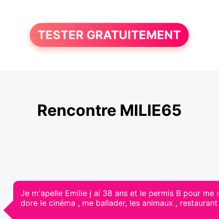
TESTER GRATUITEMENT
Rencontre MILIE65
Je m'apelle Emilie j ai 38 ans et le permis B pour me 
dore le cinéma , me ballader, les animaux , restaurant