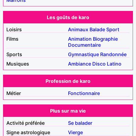
Les goûts de karo
Loisirs
Animaux
Balade
Sport
Films
Animation
Biographie
Documentaire
Sports
Gymnastique
Randonnée
Musiques
Ambiance
Disco
Latino
Profession de karo
Métier
Fonctionnaire
Plus sur ma vie
Activité préférée
Se balader
Signe astrologique
Vierge