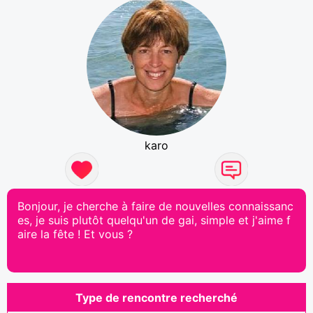
karo
Bonjour, je cherche à faire de nouvelles connaissanc
es, je suis plutôt quelqu'un de gai, simple et j'aime f
aire la fête ! Et vous ?
Type de rencontre recherché