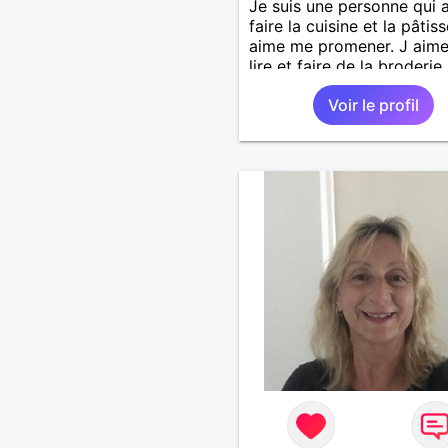
Je suis une personne qui 
faire la cuisine et la pâtiss
aime me promener. J aime
lire et faire de la broderie.
suis malade depuis ma
Voir le profil
naissance.