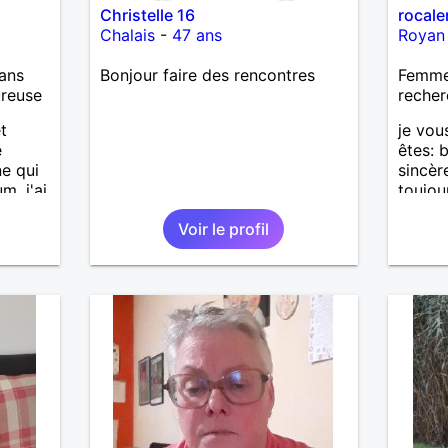
Christelle 16
rocale
Chalais
-
47 ans
Royan
ans
Bonjour faire des rencontres
Femme 
ureuse
recher
t
je vou
e
êtes: 
e qui
sincèr
. j'ai
toujou
e
recevo
Voir le profil
e
sur du