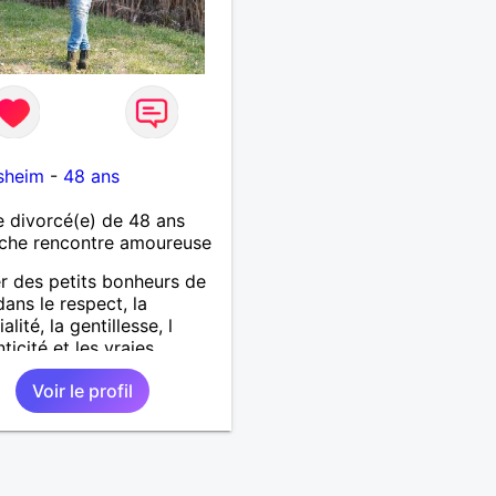
sheim
-
48 ans
 divorcé(e) de 48 ans
che rencontre amoureuse
er des petits bonheurs de
dans le respect, la
alité, la gentillesse, l
ticité et les vraies
s.
Voir le profil