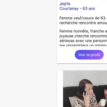
Joy1s
Courtenay
-
63 ans
Femme veuf/veuve de 63 
recherche rencontre amo
Femme honnête, franche e
joyeuse cherche rencontr
sérieuse avec une personn
me ressemblera un minimum
des défauts comme tout l
Voir le profil
monde et souhaite une vi
sereine dans une relation 
long terme.