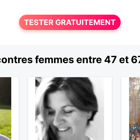
TESTER GRATUITEMENT
ontres femmes entre 47 et 6