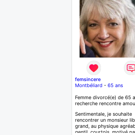
femsincere
Montbéliard
-
65 ans
Femme divorcé(e) de 65 
recherche rencontre amo
Sentimentale, je souhaite
rencontrer un monsieur lib
grand, au physique agréab
gentil, courtois, motivé p