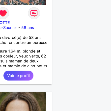
LOTTE
e-Saunier
-
58 ans
 divorcé(e) de 58 ans
che rencontre amoureuse
ure 1.64 m, blonde et
 couleur, yeux verts, 62
 suis maman de deux
s et mamie de cinq petits.
s plus jeune que mon âge,
Voir le profil
ne dans ma tête. Bosseuse,
e, sensible, bienveillante,
 aller danser ou rester
ille à la maison. Balades,
ge... j'ai un chien. Je suis
 métier et j'exerce à mon
. PAT votre num merci.