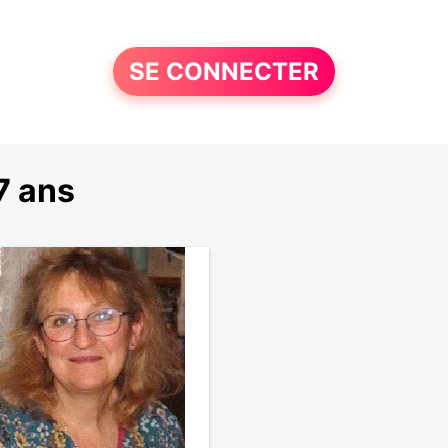
SE CONNECTER
7 ans